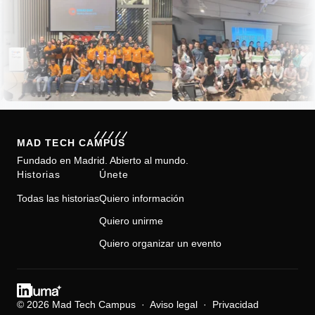
Footer
MAD TECH CAMPUS
Fundado en Madrid. Abierto al mundo.
Historias
Únete
Todas las historias
Quiero información
Quiero unirme
Quiero organizar un evento
LinkedIn
Luma
© 2026 Mad Tech Campus ·
Aviso legal
·
Privacidad