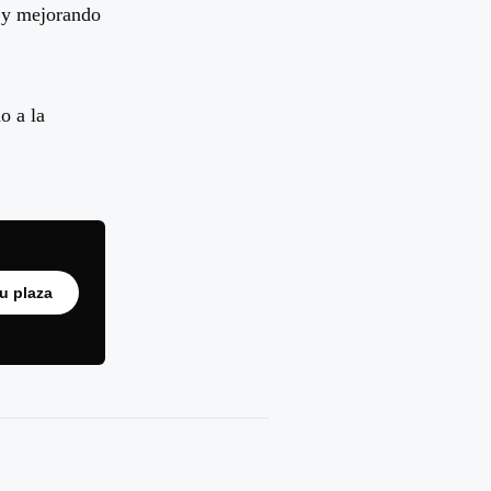
o y mejorando
o a la
tu plaza