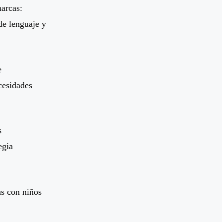
arcas:
de lenguaje y
e
ecesidades
s
egia
as con niños