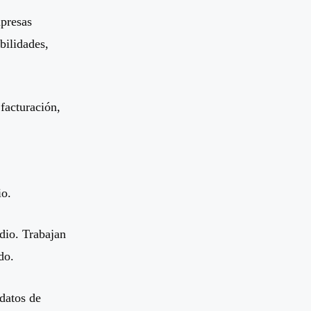
presas
bilidades,
facturación,
io.
dio. Trabajan
do.
datos de