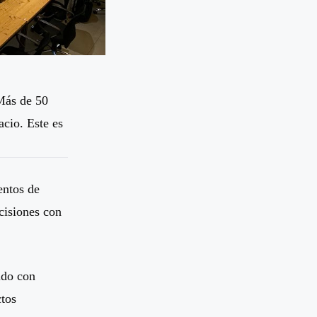
 Más de 50
acio. Este es
entos de
cisiones con
ido con
ctos