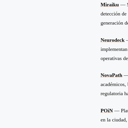
Miraiku
— St
detección de
generación de
Neurodeck
—
implementan f
operativas d
NovaPath
— 
académicos, 
regulatoria h
POiN
— Plata
en la ciudad,