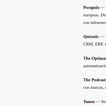
Pwnguin
— P
europeas. De
con infraest
Quixotic
— S
CRM, ERP, me
The Optima
automatizacio
The Podcast
con marcas, m
Tunen
— Soft