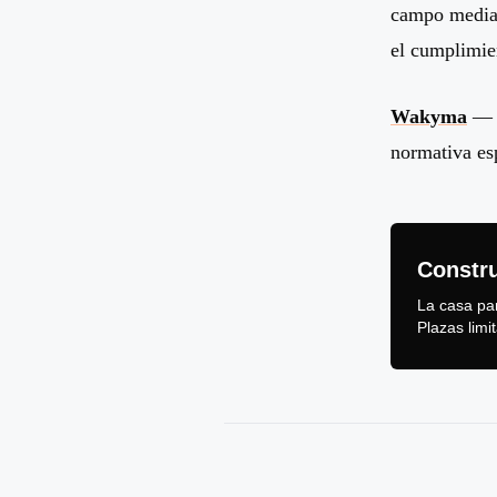
campo median
el cumplimie
Wakyma
— S
normativa es
Constr
La casa pa
Plazas limi