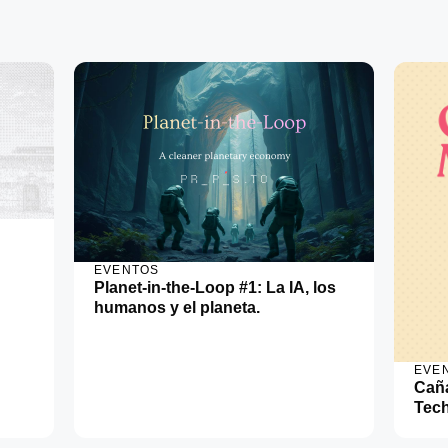
EVENTOS
Planet-in-the-Loop #1: La IA, los
humanos y el planeta.
EVE
Caña
Tec