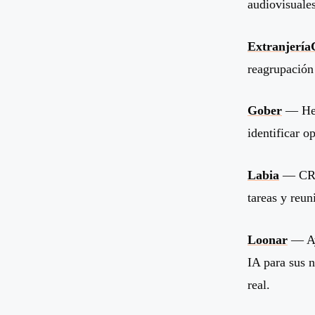
audiovisuales
Extranjería
reagrupación
Gober
— Herr
identificar o
Labia
— CRM 
tareas y reu
Loonar
— Ayu
IA para sus n
real.