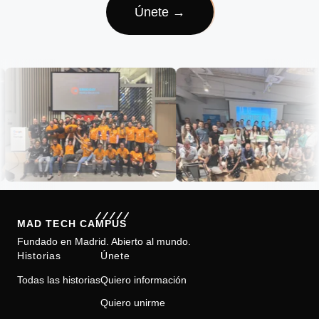
Únete →
Footer
MAD TECH CAMPUS
Fundado en Madrid. Abierto al mundo.
Historias
Únete
Todas las historias
Quiero información
Quiero unirme