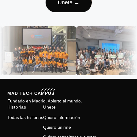
Únete →
Footer
MAD TECH CAMPUS
Fundado en Madrid. Abierto al mundo.
Historias
Únete
Todas las historias
Quiero información
Quiero unirme